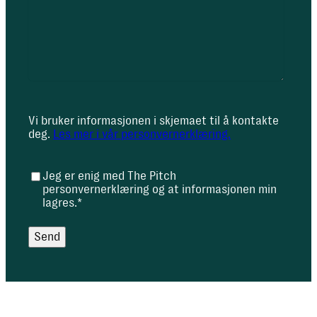
Vi bruker informasjonen i skjemaet til å kontakte
deg.
Les mer i vår personvernerklæring.
Jeg er enig med The Pitch
C
personvernerklæring og at informasjonen min
o
lagres.
*
n
s
Send
e
n
t
*