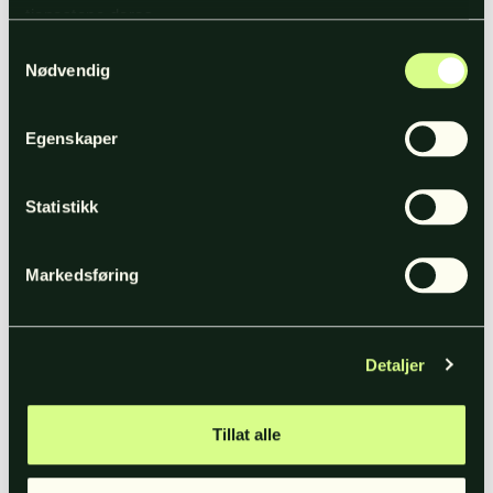
tjenestene deres.
Samtykkevalg
Nødvendig
Egenskaper
Statistikk
Markedsføring
Glenn Pettersen
Kundeutvikler & rådgiver
Detaljer
glenn@thepitch.no
929 91 607
Tillat alle