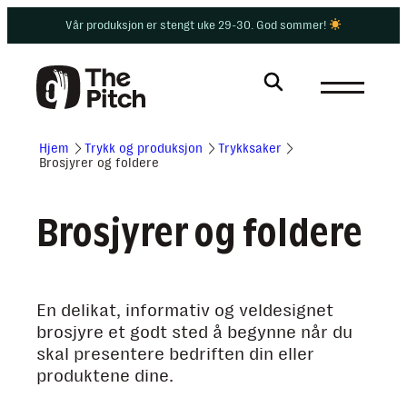
Hopp
Vår produksjon er stengt uke 29-30. God sommer!
til
innhold
Hjem
Trykk og produksjon
Trykksaker
Brosjyrer og foldere
Brosjyrer og foldere
En delikat, informativ og veldesignet
brosjyre et godt sted å begynne når du
skal presentere bedriften din eller
produktene dine.