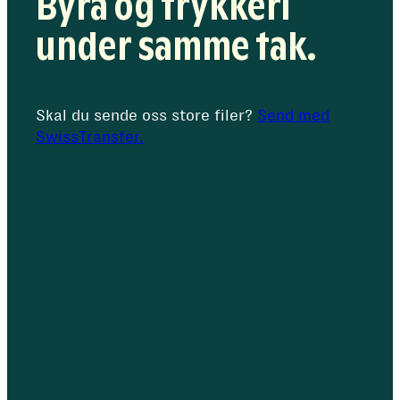
Byrå og trykkeri
under samme tak.
Skal du sende oss store filer?
Send med
SwissTransfer.