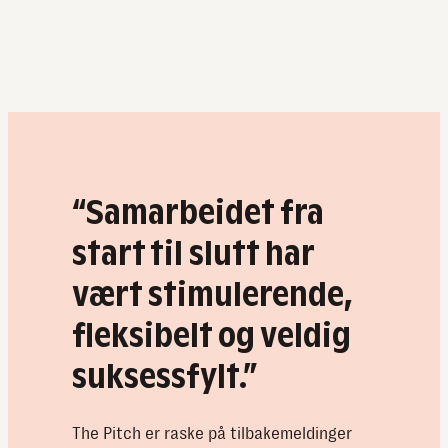
oppdatert
profil
for
fremtiden
“Samarbeidet fra
start til slutt har
vært stimulerende,
fleksibelt og veldig
suksessfylt.”
The Pitch er raske på tilbakemeldinger