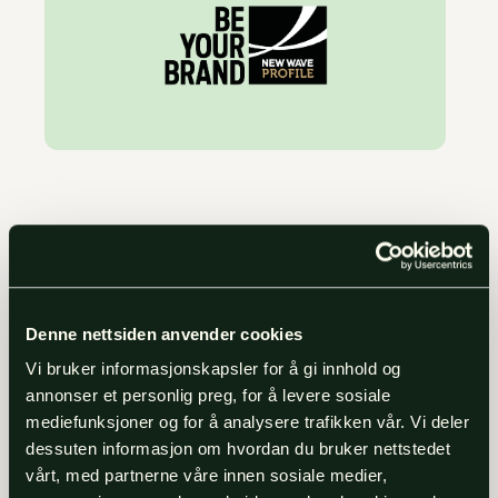
Denne nettsiden anvender cookies
Siste arbeider
Vi bruker informasjonskapsler for å gi innhold og
annonser et personlig preg, for å levere sosiale
mediefunksjoner og for å analysere trafikken vår. Vi deler
dessuten informasjon om hvordan du bruker nettstedet
Fra produksjon av trykksaker til grafisk
vårt, med partnerne våre innen sosiale medier,
design og visuelle identiteter, nettsider,