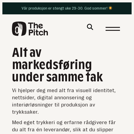
Hopp
Vår produksjon er stengt uke 29-30. God sommer!
til
innhold
Alt av
markedsføring
under samme tak
Vi hjelper deg med alt fra visuell identitet,
nettsider, digital annonsering og
interiørløsninger til produksjon av
trykksaker.
Med eget trykkeri og erfarne rådgivere får
du alt fra én leverandør, slik at du slipper