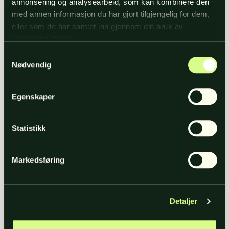
annonsering og analysearbeid, som kan kombinere den
digital markedsføring og kreative
med annen informasjon du har gjort tilgjengelig for dem,
konsepter – her ser du hva vi har jobbet
eller som de har samlet inn gjennom din bruk av
med i det siste.
tjenestene deres.
Samtykkevalg
Nødvendig
Se alle arbeider
Egenskaper
Statistikk
Markedsføring
Detaljer