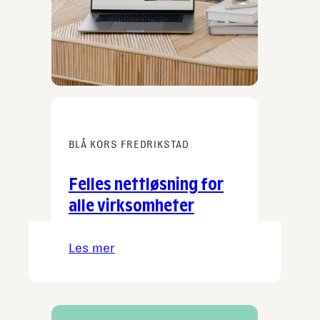
BLÅ KORS FREDRIKSTAD
Felles nettløsning for
alle virksomheter
Les mer
:
Felles
nettløsning
for