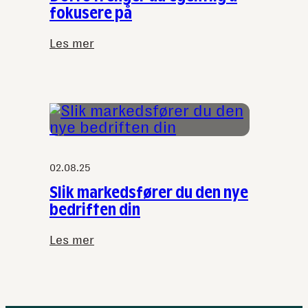
fokusere på
Les mer
:
Overveldet
av
markedsføring
for
tiden?
Dette
trenger
02.08.25
du
Slik markedsfører du den nye
egentlig
bedriften din
å
fokusere
Les mer
:
på
Slik
markedsfører
du