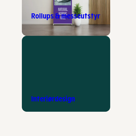
Rollups & messeutstyr
Interiørdesign