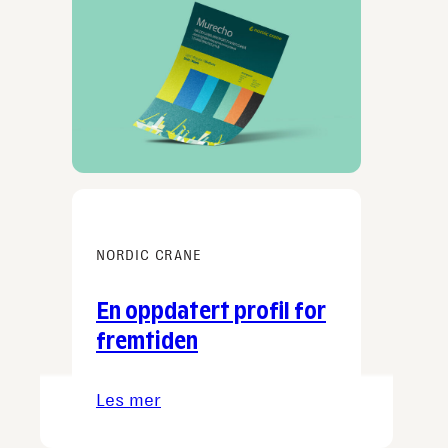
alle
virksomheter
NORDIC CRANE
En oppdatert profil for
fremtiden
Les mer
:
En