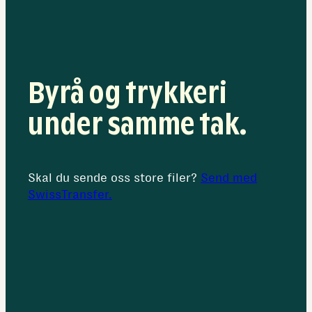
den
nye
bedriften
din
Byrå og trykkeri
under samme tak.
Skal du sende oss store filer?
Send med
SwissTransfer.