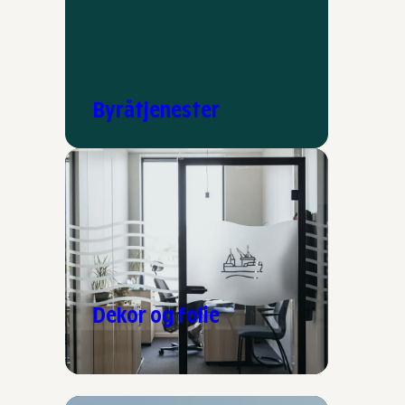
Byråtjenester
Dekor og folie