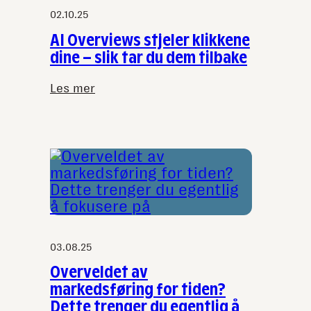
02.10.25
AI Overviews stjeler klikkene
dine – slik tar du dem tilbake
Les mer
:
AI
Overviews
stjeler
klikkene
dine
–
slik
tar
du
03.08.25
dem
Overveldet av
tilbake
markedsføring for tiden?
Dette trenger du egentlig å