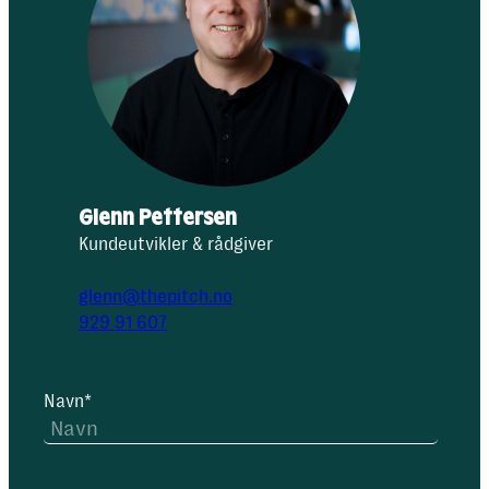
Glenn Pettersen
Kundeutvikler & rådgiver
glenn@thepitch.no
929 91 607
Navn
*