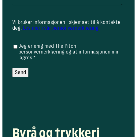
Vi bruker informasjonen i skjemaet til å kontakte
deg.
Les mer i vår personvernerklæring.
Jeg er enig med The Pitch
C
personvernerklæring og at informasjonen min
o
lagres.
*
n
s
Send
e
n
t
*
Byrå og trykkeri