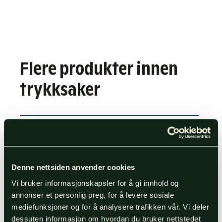
Flere produkter innen
trykksaker
Brevark
Brosjyrer
Denne nettsiden anvender cookies
Vi bruker informasjonskapsler for å gi innhold og
annonser et personlig preg, for å levere sosiale
Etiketter og klistremerker
mediefunksjoner og for å analysere trafikken vår. Vi deler
dessuten informasjon om hvordan du bruker nettstedet