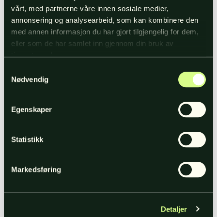
vårt, med partnerne våre innen sosiale medier,
Flyers
annonsering og analysearbeid, som kan kombinere den
med annen informasjon du har gjort tilgjengelig for dem,
eller som de har samlet inn gjennom din bruk av
Menyer
tjenestene deres.
Samtykkevalg
Nødvendig
Prospekter
Egenskaper
Kataloger og magasiner
Statistikk
Visittkort
Markedsføring
Detaljer