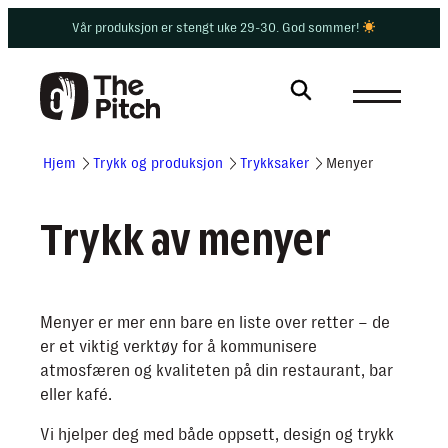
Hopp
Vår produksjon er stengt uke 29-30. God sommer!
til
innhold
Hjem
Trykk og produksjon
Trykksaker
Menyer
Trykk av menyer
Menyer er mer enn bare en liste over retter – de
er et viktig verktøy for å kommunisere
atmosfæren og kvaliteten på din restaurant, bar
eller kafé.
Vi hjelper deg med både oppsett, design og trykk