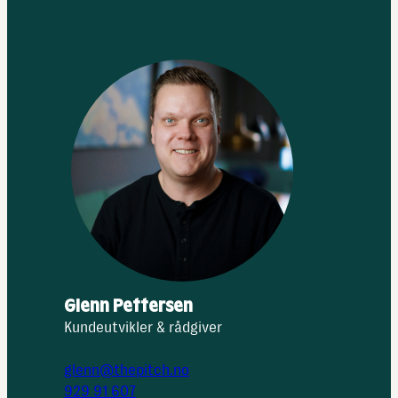
Glenn Pettersen
Kundeutvikler & rådgiver
glenn@thepitch.no
929 91 607