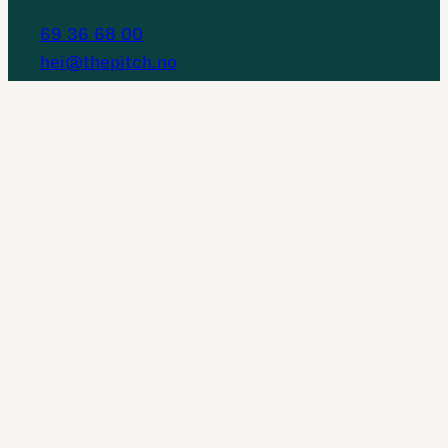
69 36 68 00
hei@thepitch.no
produksjon@thepitch.no
Instagram
LinkedIn
Facebook
Personvern