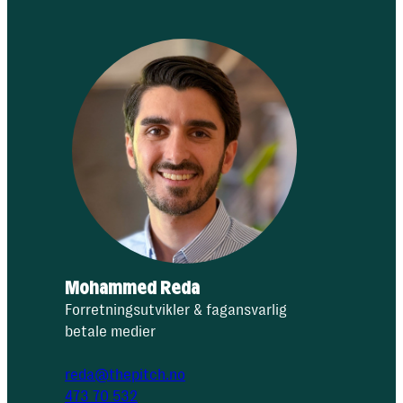
Mohammed Reda
Forretningsutvikler & fagansvarlig
betale medier
reda@thepitch.no
473 70 532