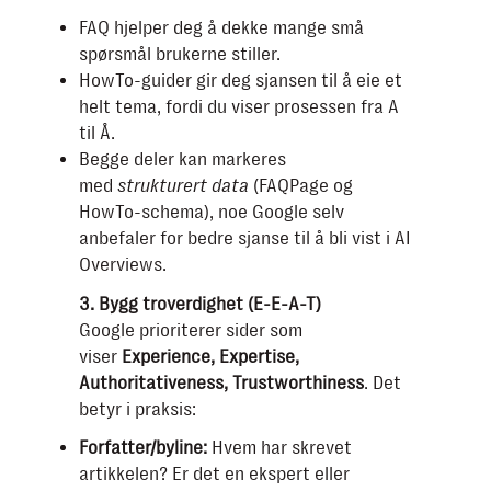
FAQ hjelper deg å dekke mange små
spørsmål brukerne stiller.
HowTo-guider gir deg sjansen til å eie et
helt tema, fordi du viser prosessen fra A
til Å.
Begge deler kan markeres
med
strukturert data
(FAQPage og
HowTo-schema), noe Google selv
anbefaler for bedre sjanse til å bli vist i AI
Overviews.
3. Bygg troverdighet (E-E-A-T)
Google prioriterer sider som
viser
Experience, Expertise,
Authoritativeness, Trustworthiness
. Det
betyr i praksis:
Forfatter/byline:
Hvem har skrevet
artikkelen? Er det en ekspert eller