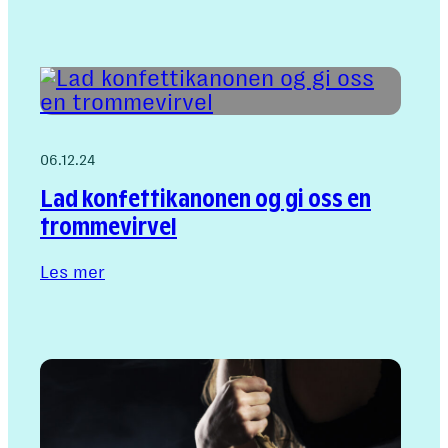
Slik
markedsfører
du
den
nye
bedriften
din
06.12.24
Lad konfettikanonen og gi oss en
trommevirvel
Les mer
:
Lad
konfettikanonen
og
gi
oss
en