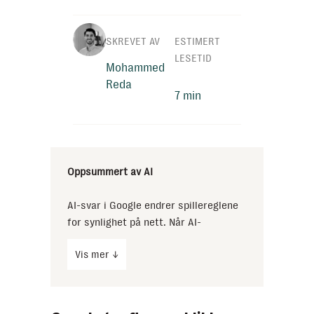
SKREVET AV
ESTIMERT
LESETID
Mohammed
Reda
7 min
Oppsummert av AI
AI-svar i Google endrer spillereglene
for synlighet på nett. Når AI-
sammendrag dukker opp, faller
Vis mer ↓
klikkraten på vanlige søkeresultater
med opptil 30%, selv for posisjon 1.
Det betyr at bedrifter mister
verdifulle besøk og leads før kunden