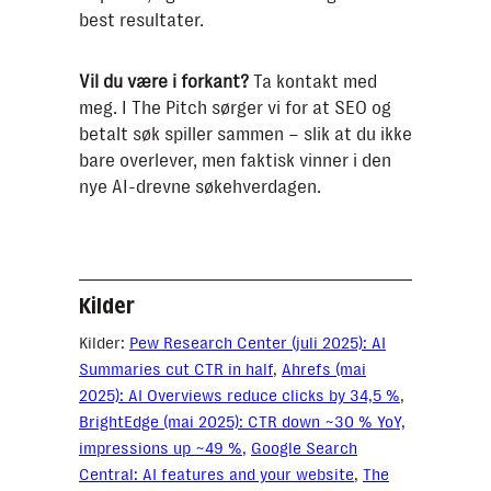
best resultater.
Vil du være i forkant?
Ta kontakt med
meg. I The Pitch sørger vi for at SEO og
betalt søk spiller sammen – slik at du ikke
bare overlever, men faktisk vinner i den
nye AI-drevne søkehverdagen.
Kilder
Kilder:
Pew Research Center (juli 2025): AI
Summaries cut CTR in half
,
Ahrefs (mai
2025): AI Overviews reduce clicks by 34,5 %
,
BrightEdge (mai 2025): CTR down ~30 % YoY,
impressions up ~49 %
,
Google Search
Central: AI features and your website
,
The