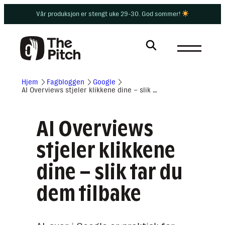
Vår produksjon er stengt uke 29-30. God sommer!
Hjem
Fagbloggen
Google
AI Overviews stjeler klikkene dine – slik tar du dem tilbake
AI Overviews
stjeler klikkene
dine – slik tar du
dem tilbake