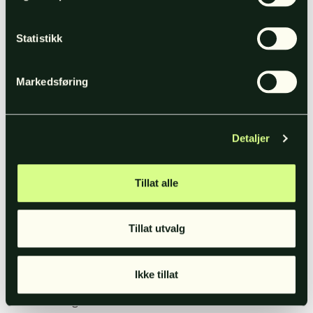
forutsigbart.
Eksempel:
Tilbake til klinikken: Hvis en
Statistikk
potensiell kunde søker «pris på
laserbehandling mot pigmentflekker»,
Markedsføring
kan AI gi et generelt svar om prisnivåer.
Men med en godt satt opp Google Ads-
kampanje dukker din annonse opp rett
over – og du får sjansen til å fange
Detaljer
kunden til akkurat din behandling.
Tillat alle
Annonser i AI-svar
Google tester nå annonser direkte inne i
Tillat utvalg
AI-sammendragene. Dette er lansert i
USA, og alt tyder på at det vil rulles ut til
flere markeder i løpet av de neste 6–12
Ikke tillat
månedene. Derfor er det lurt å følge med
nå og være klar til å teste så fort