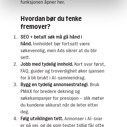
funksjonen åpner her.
Hvordan bør du tenke
fremover?
SEO + betalt søk må gå hånd i
hånd.
Innholdet bør fortsatt være
søkevennlig, men Ads sikrer at du blir
sett.
Jobb med tydelig innhold.
Kort svar først,
FAQ, guider og troverdighet øker sjansen
for å bli brukt i AI-sammendrag.
Bygg en tydelig annonse­strategi
. Bruk
PMAX for bredere dekning og
søkekampanjer for presisjon – slik møter
du kundene akkurat når de leter etter
deg.
Følg utviklingen tett.
Annonser i AI-svar
er på vei, og de som tester tidlig får ofte