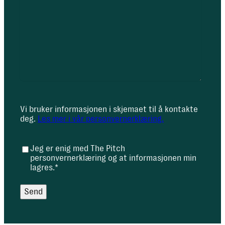
Vi bruker informasjonen i skjemaet til å kontakte
deg.
Les mer i vår personvernerklæring.
Jeg er enig med The Pitch
C
personvernerklæring og at informasjonen min
o
lagres.
*
n
s
Send
e
n
t