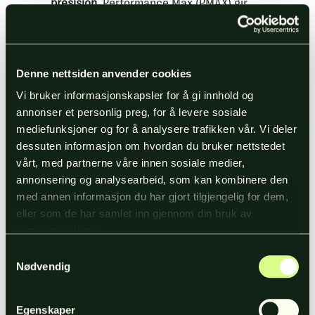
presisjon.
Performance Max (PMAX) gir
deg bred dekning på tvers av Googles
flater (Søk, YouTube, Gmail, Discover
osv.), mens tradisjonelle søkekampanjer
fanger opp de mest konkrete søkene.
Denne nettsiden anvender cookies
Kombinasjonen gjør at du både bygger
Vi bruker informasjonskapsler for å gi innhold og
etterspørsel og fanger opp de som er
annonser et personlig preg, for å levere sosiale
klare til å kjøpe.
mediefunksjoner og for å analysere trafikken vår. Vi deler
Du lærer hva som virker.
Med Google Ads-
dessuten informasjon om hvordan du bruker nettstedet
data ser du raskt hvilke søk, budskap og
vårt, med partnerne våre innen sosiale medier,
landingssider som gir faktiske
annonsering og analysearbeid, som kan kombinere den
konverteringer. Denne læringen kan du
med annen informasjon du har gjort tilgjengelig for dem,
bruke til å styrke både SEO-strategien og
eller som de har samlet inn gjennom din bruk av
det organiske innholdet ditt.
tjenestene deres.
Du holder på posisjonen over tid.
Der
Samtykkevalg
SEO-resultater kan variere fra uke til uke,
Nødvendig
gir betalt søk deg stabil synlighet så
lenge du har kampanjen aktiv. Det gjør
planlegging og budsjettering mer
Egenskaper