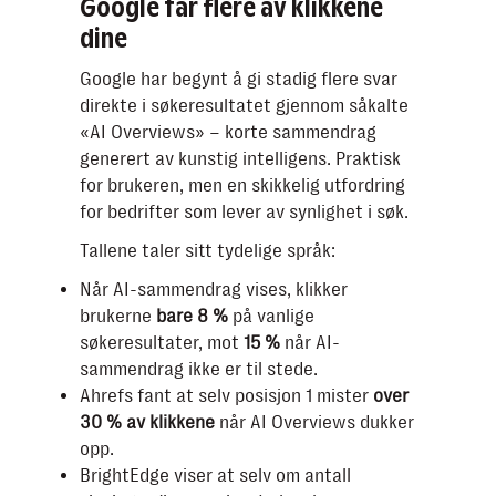
Google tar flere av klikkene
rekker å klikke seg inn. Samtidig
dine
finnes det muligheter: Ved å starte
innhold med klare svar, bygge FAQ-er
Google har begynt å gi stadig flere svar
og vise troverdighet kan du bli en av
direkte i søkeresultatet gjennom såkalte
kildene AI trekker inn i sammendraget.
«AI Overviews» – korte sammendrag
Men SEO alene er ikke nok – du må
generert av kunstig intelligens. Praktisk
kombinere det med betalt søk. Med
for brukeren, men en skikkelig utfordring
Google Ads, særlig PMAX og
for bedrifter som lever av synlighet i søk.
søkekampanjer, får du kontroll over
Tallene taler sitt tydelige språk:
synlighet, beskytter merkevaren din
og fanger kunder akkurat når de
Når AI-sammendrag vises, klikker
søker. Fremover blir evnen til å
brukerne
bare 8 %
på vanlige
kombinere SEO og Ads avgjørende for
søkeresultater, mot
15 %
når AI-
å vinne i den nye AI-drevne
sammendrag ikke er til stede.
søkehverdagen.
Ahrefs fant at selv posisjon 1 mister
over
30 % av klikkene
når AI Overviews dukker
opp.
BrightEdge viser at selv om antall