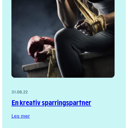
trommevirvel
31.08.22
En kreativ sparringspartner
Les mer
:
En