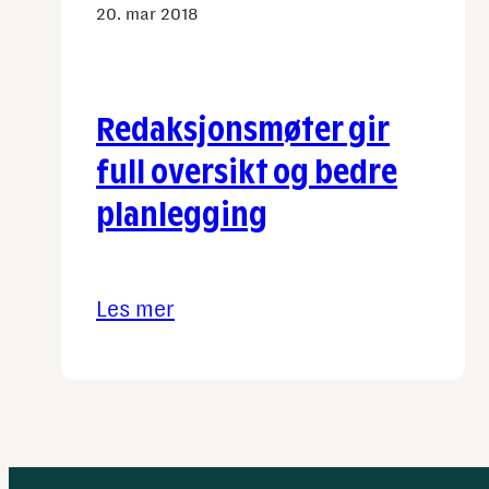
20. mar 2018
seg
til
Google?
Redaksjonsmøter gir
full oversikt og bedre
planlegging
Les mer
:
Redaksjonsmøter
gir
full
oversikt
og