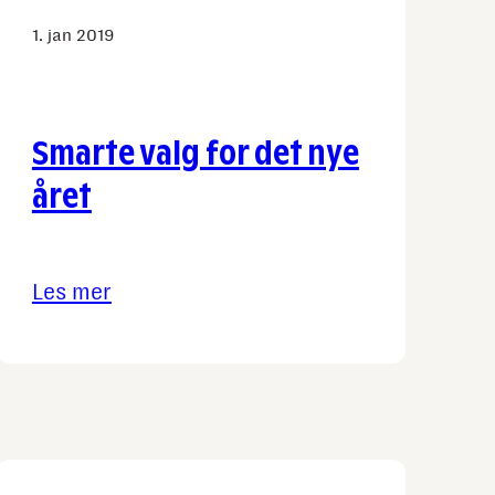
1. jan 2019
Smarte valg for det nye
året
Les mer
:
Smarte
valg
for
det
nye
året