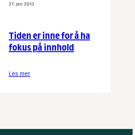
27. jan 2013
Tiden er inne for å ha
fokus på innhold
Les mer
:
Tiden
er
inne
for
å
ha
fokus