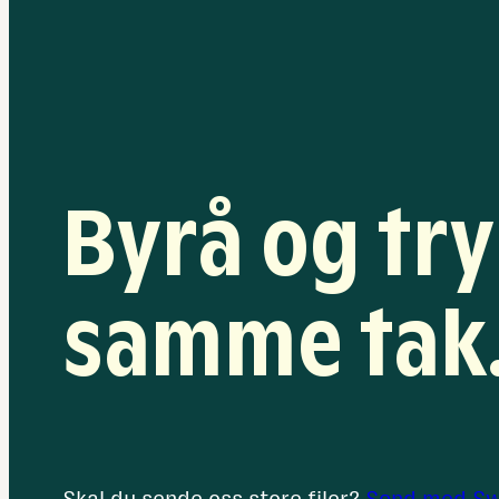
bedre
planlegging
Byrå og tr
samme tak