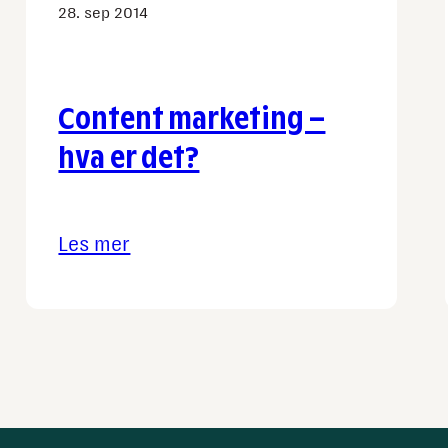
28. sep 2014
Content marketing –
hva er det?
Les mer
:
Content
marketing
–
hva
er
det?