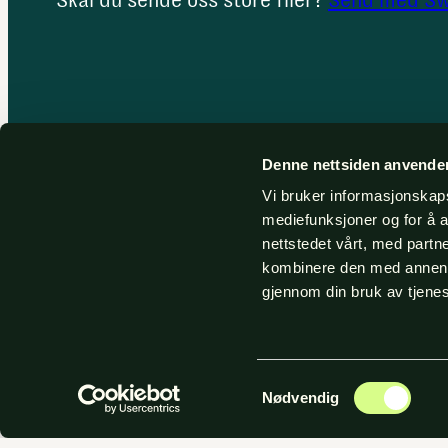
Skal du sende oss store filer?
Send med Swi
Denne nettsiden anvende
Vi bruker informasjonskapsl
mediefunksjoner og for å a
nettstedet vårt, med part
kombinere den med annen in
gjennom din bruk av tjene
Samtykkevalg
Nødvendig