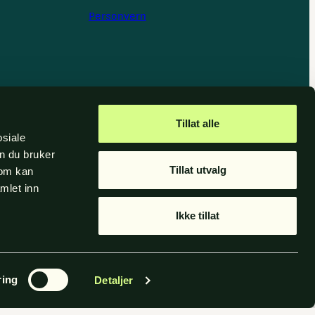
Personvern
Tillat alle
osiale
n du bruker
Tillat utvalg
som kan
mlet inn
Ikke tillat
ring
Detaljer