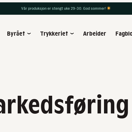
Vår produksjon er stengt uke 29-30. God sommer!
Byrået
Trykkeriet
Arbeider
Fagbl
arkedsføring