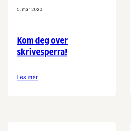
mengden?
5. mar 2020
Kom deg over
skrivesperra!
Les mer
:
Kom
deg
over
skrivesperra!