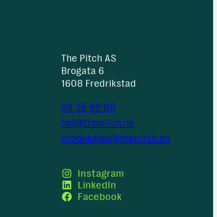
på
innhold
The Pitch AS
Brogata 6
1608 Fredrikstad
69 36 68 00
hei@thepitch.no
produksjon@thepitch.no
Instagram
LinkedIn
Facebook