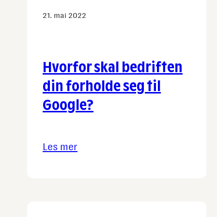
innholdsmarkedsføring
21. mai 2022
Hvorfor skal bedriften
din forholde seg til
Google?
Les mer
:
Hvorfor
skal
bedriften
din
forholde