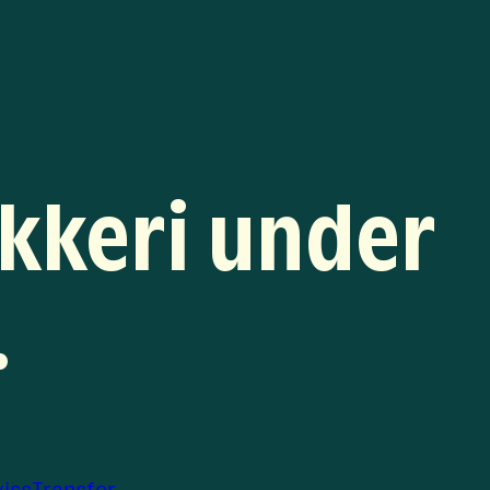
ykkeri under
.