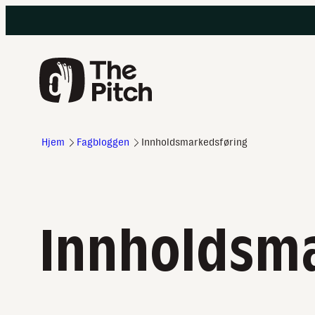
Hopp
til
innhold
Hjem
Fagbloggen
Innholdsmarkedsføring
Innholdsm