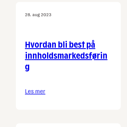
28. aug 2023
Hvordan bli best på
innholdsmarkedsførin
g
Les mer
:
Hvordan
bli
best
på