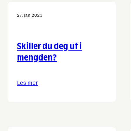
27. jan 2023
Skiller du deg ut i
mengden?
Les mer
:
Skiller
du
deg
ut
i